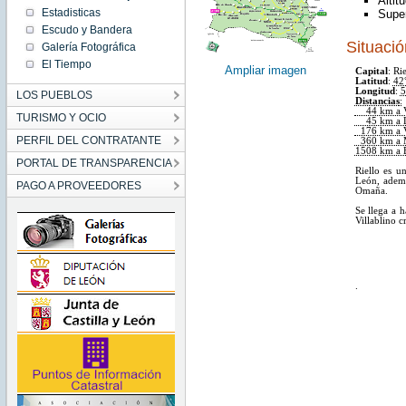
Altit
Estadisticas
Super
Escudo y Bandera
Situació
Galería Fotográfica
El Tiempo
Ampliar imagen
Capital
:
Rie
Latitud
:
42°
Longitud
:
5
LOS PUEBLOS
Distancias
:
44 km a Vi
TURISMO Y OCIO
45 km a 
176 km a V
PERFIL DEL CONTRATANTE
360 km a 
1508 km a B
PORTAL DE TRANSPARENCIA
Riello es u
León, ademá
PAGO A PROVEEDORES
Omaña.
Se llega a h
Villablino 
.